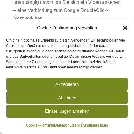
unabhängig davon, ob Sie sich ein Video ansehen
– eine Verbindung zum Google DoubleClick-
Netzwerk her.
Cookie-Zustimmung verwalten
Sobald Sie ein YouTube-Video auf dieser Website
starten, wird eine Verbindung zu den Servern von
Um dir ein optimales Erlebnis zu bieten, verwenden wir Technologien wie
Cookies, um Geräteinformationen zu speichern und/oder darauf
YouTube hergestellt. Dabei wird dem YouTube-
zuzugreifen. Wenn du diesen Technologien zustimmst, können wir Daten
Server mitgeteilt, welche unserer Seiten Sie
wie das Surfverhalten oder eindeutige IDs auf dieser Website verarbeiten.
Wenn du deine Zustimmung nicht erteilst oder zurückziehst, können
besucht haben. Wenn Sie in Ihrem YouTube-
bestimmte Merkmale und Funktionen beeinträchtigt werden.
Account eingeloggt sind, ermöglichen Sie
YouTube, Ihr Surfverhalten direkt Ihrem
Akzeptieren
persönlichen Profil zuzuordnen. Dies können Sie
verhindern, indem Sie sich aus Ihrem YouTube-
Ablehnen
Account ausloggen.
Einstellungen ansehen
Des Weiteren kann YouTube nach Starten eines
Videos verschiedene Cookies auf Ihrem Endgerät
Cookie-Richtlinie
Datenschutzerklärung
Impressum
speichern oder vergleichbare