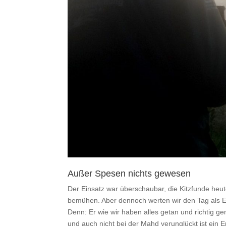
Außer Spesen nichts gewesen
Der Einsatz war überschaubar, die Kitzfunde heu
bemühen. Aber dennoch werten wir den Tag als Erf
Denn: Er wie wir haben alles getan und richtig g
und auch nicht bei der Mahd verunglückt ist ein Er