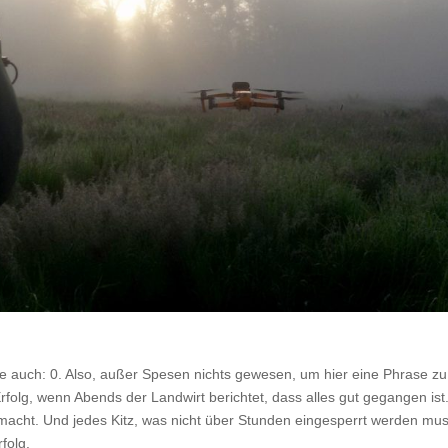
te auch: 0. Also, außer Spesen nichts gewesen, um hier eine Phrase zu
olg, wenn Abends der Landwirt berichtet, dass alles gut gegangen ist
emacht. Und jedes Kitz, was nicht über Stunden eingesperrt werden mu
folg.