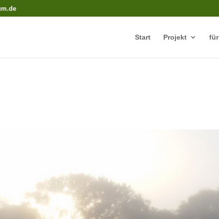
rum.de
Start
Projekt
fü