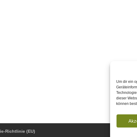
Um dir ein o
Geräteinfor
Technologien
dieser Websi
können best
Akz
e-Richtlinie (EU)