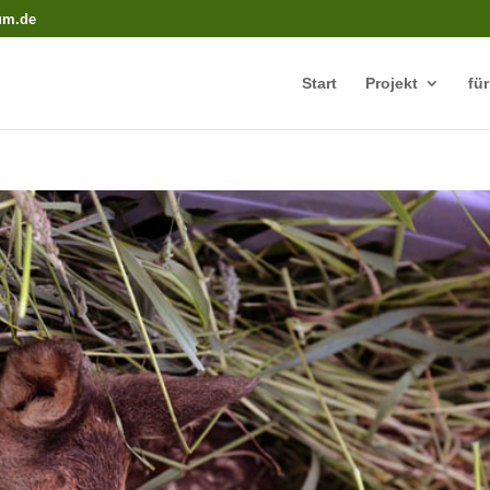
rum.de
Start
Projekt
fü