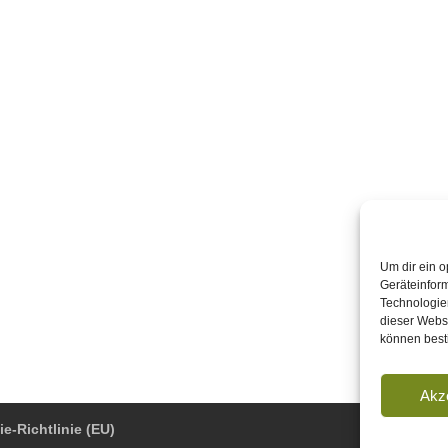
Um dir ein o
Geräteinfor
Technologien
dieser Websi
können best
Akz
e-Richtlinie (EU)